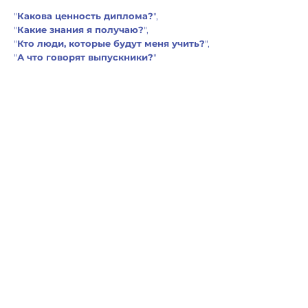
"
Какова ценность диплома?
",
"
Какие знания я получаю?
",
"
Кто люди, которые будут меня учить?
",
"
А что говорят выпускники?
"
Можно долго и настойчиво изучать
информацию о СIM, а можно прийти
на онлайн презентацию и за один час
прояснить все нюансы.
Именно для этого мы планируем
онлан-мероприятие знакомство с
The
Chartered Institute of Marketing.
Мы максимально содержательно
расскажем об особенностях обучения
и ответим на вопросы гостей.
Лучше один раз услышать:)