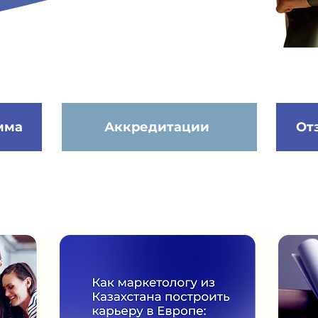
мма
Аккредитации
От