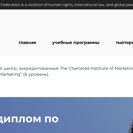
Federation is a violation of human rights, international law, and global pea
главная
учебные программы
тьютор
 центр, аккредитованный The Chartered Institute of Market
Marketing” (6 уровень).
диплом по