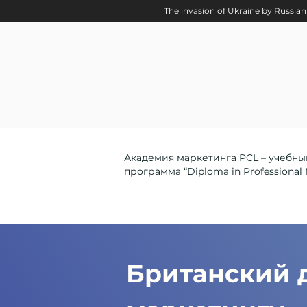
The invasion of Ukraine by Russian 
Академия маркетинга PCL – учебный
программа “Diploma in Professional 
Британский 