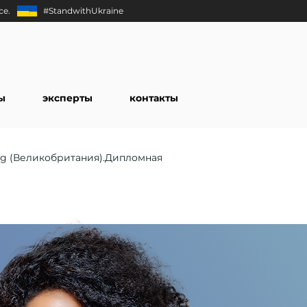
ce.
#StandwithUkraine
ы
эксперты
контакты
ing (Великобритания).Дипломная