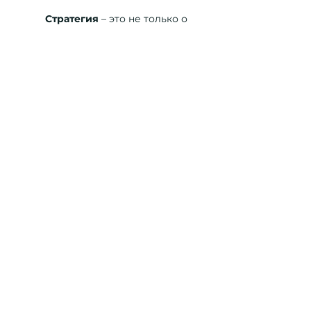
Стратегия
– это не только о
том, что делать, но и о том,
что не делать.
Образование для маркетологов
шестого уровня выходит за рамки
только теоритических. Именно поэтому
обучение проходит на реальных кейсах,
а отдельные темы преподаются