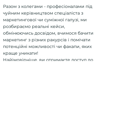
Разом з колегами - професіоналами під
чуйним керівництвом спеціаліста з
маркетингової чи суміжної галузі, ми
розбираємо реальні кейси,
обмінюючись досвідом, вчимося бачити
маркетинг з різних ракурсів і помічати
потенційні можливості чи факапи, яких
краще уникати!
Найімовірніше, ви отримаєте доступ до
нових досліджень і статистики (наші
тьютори часто ділитися такими
матеріалами).
Крім того, це чудова можливість вийти
за рамки звичного та надихнутися
новими ідеями для ваших кампаній!
Слідкуйте за нашими оновленнями,
щоб не прогаяти шанс стати частиною
спільноти інноваційних маркетологів!