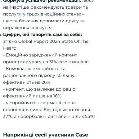
Формула успішної рекомендації:
люди
найчастіше рекомендують товари та
послуги у трьох емоційних станах –
щастя, бажання допомогти другу та
вираження співчуття .
Цифри, які говорять самі за себе:
згідно Global Report 2024 State Of The
Heart:
- Емоційно заряджений контент
привертає увагу на 31% ефективніше.
- Комбінація емоційного та
раціонального підходу збільшує
ефективність на 26%.
- контент, що закликає до раціо,
ефективний лише на 16%.
- у сприйнятті інформації слова
становлять лише 8%, тоді як інтонація –
37%, а невербальні сигнали – цілих 55%!
Наприкінці сесії учасники Case