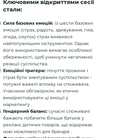
Ключовими відкриттями сесії
стали:
Сила базових емоцій:
із шести базових
емоцій (страх, радість, здивування, гнів,
огида, смуток) страх виявився
найпотужнішим інструментом. Однак
його використання вимагає особливої
обережності, щоб уникнути негативної
реакції суспільства.
Емоційні тригери:
почуття провини і
страх бути знехтуваним суспільством -
потужні важелі впливу на споживача.
Учасники обговорили, як етично
використовувати ці емоції у
маркетингу .
Гендерний баланс:
сучасні споживачі
бажають побачити більше батьків у
рекламі дитячих товарів, що відкриває
нові можливості для брендів .