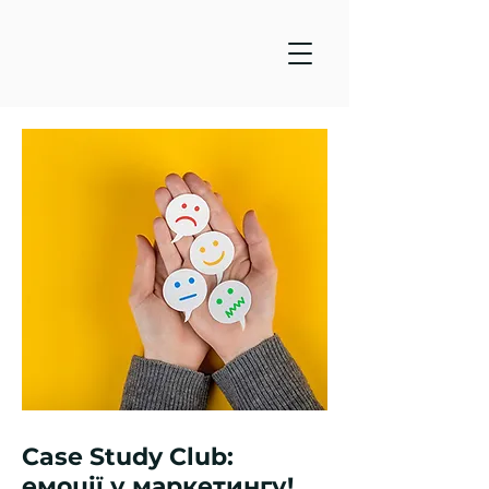
Case Study Club:
емоції у маркетингу!