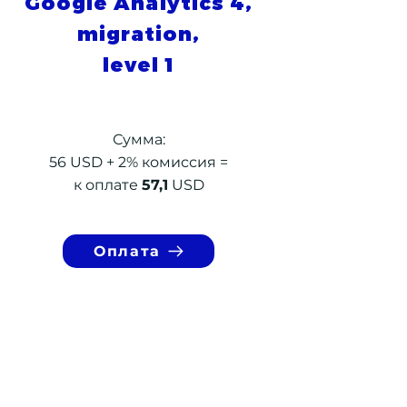
Google Analytics 4,
migration,
level 1
Сумма:
56 USD + 2% комиссия =
к оплате
57,1
USD
Оплата