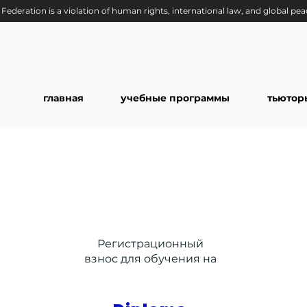
Federation is a violation of human rights, international law, and global pea
главная
учебные программы
тьютор
Регистрационный
взнос для обучения на