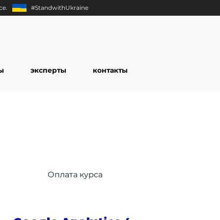
ce.
#StandwithUkraine
ы
эксперты
контакты
Оплата курса